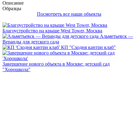
Описание
Образцы
Посмотреть все наши объекты
Благоустройство на крыше West Tower, Москва
Альметьевск —
Веранды для детского сада
КП "Сходня кантри клаб"
Завершение нового объекта в Москве: детский сад
"Хорошкола"
Каталоги нашей продукции
1
2
3
4
Каталоги нашей продукции
Предложенный в каталоге ассортимент – это оригинальные
модели, разработанные по уникальным проектам наших