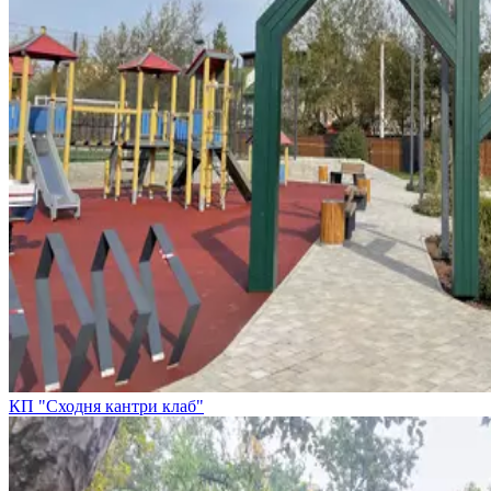
КП "Сходня кантри клаб"