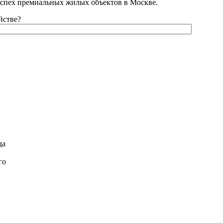
успех премиальных жилых объектов в Москве.
йстве?
да
го