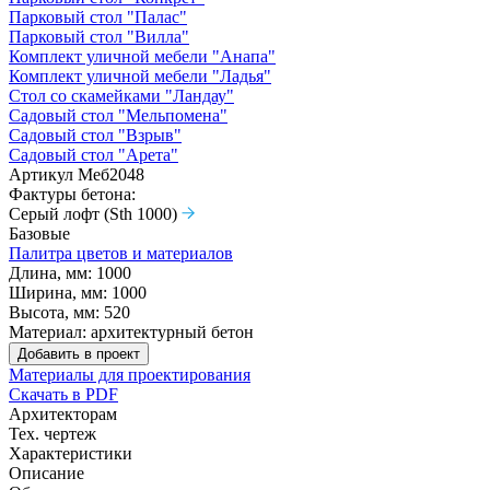
Парковый стол "Палас"
Парковый стол "Вилла"
Комплект уличной мебели "Анапа"
Комплект уличной мебели "Ладья"
Стол со скамейками "Ландау"
Садовый стол "Мельпомена"
Садовый стол "Взрыв"
Садовый стол "Арета"
Артикул
Меб2048
Фактуры бетона:
Серый лофт (Sth 1000)
Базовые
Палитра цветов и материалов
Длина, мм:
1000
Ширина, мм:
1000
Высота, мм:
520
Материал:
архитектурный бетон
Добавить в проект
Материалы для проектирования
Скачать в PDF
Архитекторам
Тех. чертеж
Характеристики
Описание