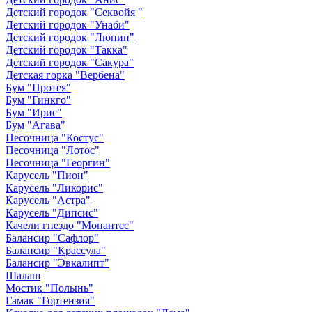
Детский городок "Секвойя "
Детский городок "Унаби"
Детский городок "Люпин"
Детский городок "Такка"
Детский городок "Сакура"
Детская горка "Вербена"
Бум "Протея"
Бум "Гинкго"
Бум "Ирис"
Бум "Агава"
Песочница "Костус"
Песочница "Лотос"
Песочница "Георгин"
Карусель "Пион"
Карусель "Ликорис"
Карусель "Астра"
Карусель "Дипсис"
Качели гнездо "Монантес"
Балансир "Сафлор"
Балансир "Крассула"
Балансир "Эвкалипт"
Шалаш
Мостик "Полынь"
Гамак "Гортензия"