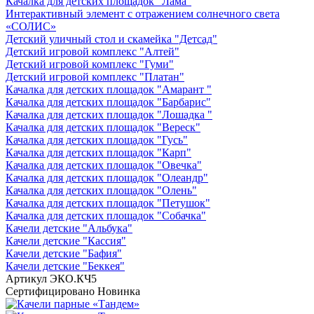
Качалка для детских площадок "Лама"
Интерактивный элемент с отражением солнечного света
«СОЛИС»
Детский уличный стол и скамейка "Детсад"
Детский игровой комплекс "Алтей"
Детский игровой комплекс "Гуми"
Детский игровой комплекс "Платан"
Качалка для детских площадок "Амарант "
Качалка для детских площадок "Барбарис"
Качалка для детских площадок "Лошадка "
Качалка для детских площадок "Вереск"
Качалка для детских площадок "Гусь"
Качалка для детских площадок "Карп"
Качалка для детских площадок "Овечка"
Качалка для детских площадок "Олеандр"
Качалка для детских площадок "Олень"
Качалка для детских площадок "Петушок"
Качалка для детских площадок "Собачка"
Качели детские "Альбука"
Качели детские "Кассия"
Качели детские "Бафия"
Качели детские "Беккея"
Артикул
ЭКО.КЧ5
Сертифицировано
Новинка