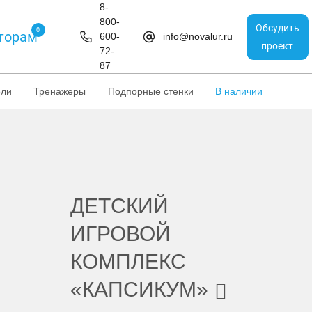
8-
800-
Обсудить
0
торам
600-
info@novalur.ru
проект
72-
87
ели
Тренажеры
Подпорные стенки
В наличии
ДЕТСКИЙ
ИГРОВОЙ
КОМПЛЕКС
«КАПСИКУМ»