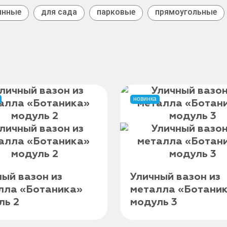
янные
для сада
парковые
прямоугольные
новинка
ный вазон из
Уличный вазон из
лла «Ботаника»
металла «Ботани
ль 2
модуль 3