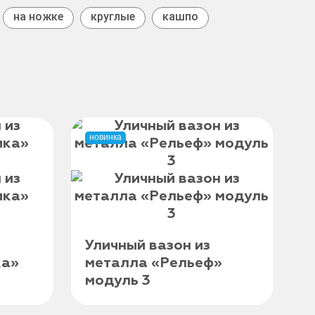
на ножке
круглые
кашпо
новинка
Уличный вазон из
ка»
металла «Рельеф»
модуль 3