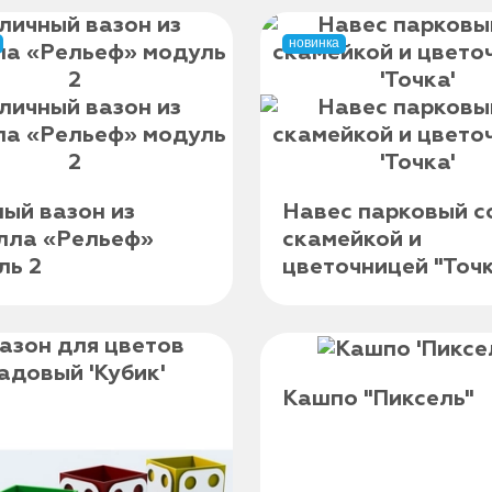
новинка
ный вазон из
Навес парковый с
лла «Рельеф»
скамейкой и
ль 2
цветочницей "Точк
Кашпо "Пиксель"