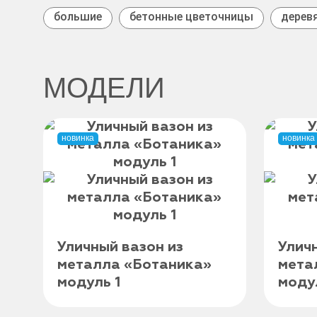
большие
бетонные цветочницы
дерев
из металла
МОДЕЛИ
новинка
новинка
Уличный вазон из
Улич
металла «Ботаника»
мета
модуль 1
моду