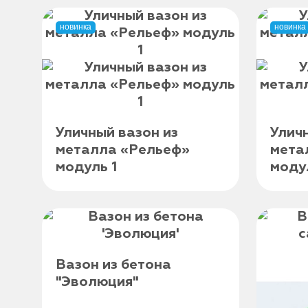
новинка
новинка
Уличный вазон из
Улич
металла «Рельеф»
мета
модуль 1
моду
Вазон из бетона
"Эволюция"