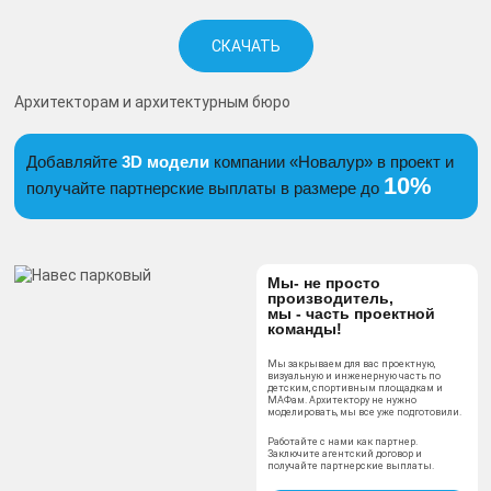
СКАЧАТЬ
Архитекторам и архитектурным бюро
Добавляйте
3D модели
компании «Новалур» в проект и
10%
получайте партнерские выплаты в размере до
Мы- не просто
производитель,
мы - часть проектной
команды!
Мы закрываем для вас проектную,
визуальную и инженерную часть по
детским, спортивным площадкам и
МАФам. Архитектору не нужно
моделировать, мы все уже подготовили.
Работайте с нами как партнер.
Заключите агентский договор и
получайте партнерские выплаты.