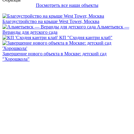
Посмотреть все наши объекты
Благоустройство на крыше West Tower, Москва
Альметьевск —
Веранды для детского сада
КП "Сходня кантри клаб"
Завершение нового объекта в Москве: детский сад
"Хорошкола"
Каталоги нашей продукции
1
2
3
4
Каталоги нашей продукции
Предложенный в каталоге ассортимент – это оригинальные
модели, разработанные по уникальным проектам наших
дизайнеров. При их создании задействуются модные
тенденции, современное оборудование и только качественные