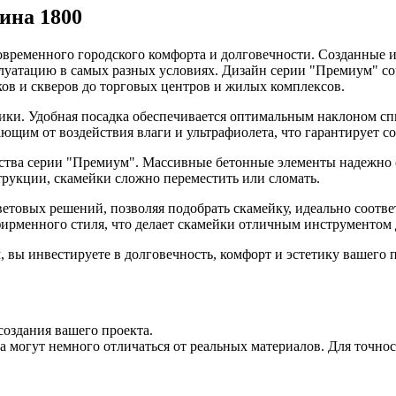
ина 1800
временного городского комфорта и долговечности. Созданные из
атацию в самых разных условиях. Дизайн серии "Премиум" сочет
ов и скверов до торговых центров и жилых комплексов.
ики. Удобная посадка обеспечивается оптимальным наклоном спи
щим от воздействия влаги и ультрафиолета, что гарантирует со
ства серии "Премиум". Массивные бетонные элементы надежно 
трукции, скамейки сложно переместить или сломать.
ветовых решений, позволяя подобрать скамейку, идеально соот
фирменного стиля, что делает скамейки отличным инструментом
вы инвестируете в долговечность, комфорт и эстетику вашего пр
создания вашего проекта.
 могут немного отличаться от реальных материалов. Для точнос