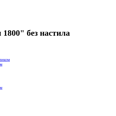
1800" без настила
оликом
ом
ом