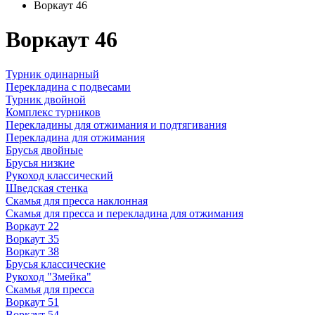
Воркаут 46
Воркаут 46
Турник одинарный
Перекладина с подвесами
Турник двойной
Комплекс турников
Перекладины для отжимания и подтягивания
Перекладина для отжимания
Брусья двойные
Брусья низкие
Рукоход классический
Шведская стенка
Скамья для пресса наклонная
Скамья для пресса и перекладина для отжимания
Воркаут 22
Воркаут 35
Воркаут 38
Брусья классические
Рукоход "Змейка"
Скамья для пресса
Воркаут 51
Воркаут 54