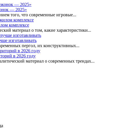
онок — 2025»
ем того, что современные игровые...
илом комплексе
кий материал о том, какие характеристики...
учше изготавливать
менных пергол, их конструктивных...
торий в 2026 году
литический материал о современных трендах...
да