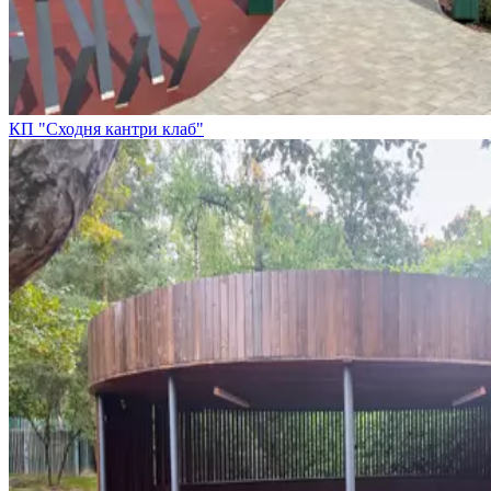
КП "Сходня кантри клаб"