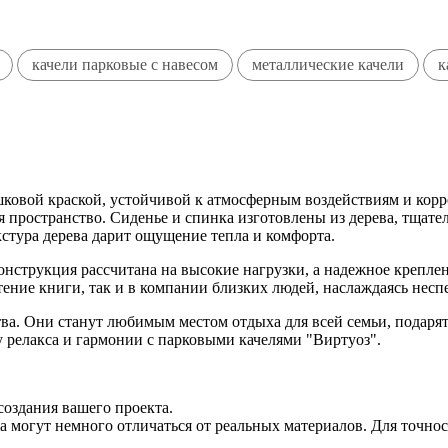
качели парковые с навесом
металлические качели
к
шковой краской, устойчивой к атмосферным воздействиям и кор
ая пространство. Сиденье и спинка изготовлены из дерева, тща
стура дерева дарит ощущение тепла и комфорта.
 Конструкция рассчитана на высокие нагрузки, а надежное крепле
тение книги, так и в компании близких людей, наслаждаясь несп
ства. Они станут любимым местом отдыха для всей семьи, подар
у релакса и гармонии с парковыми качелями "Виртуоз".
создания вашего проекта.
 могут немного отличаться от реальных материалов. Для точнос