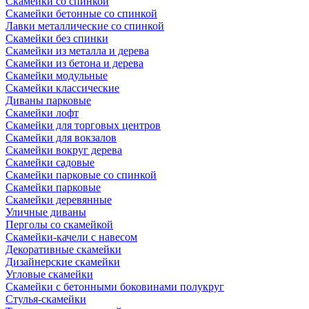
Скамейки со спинкой
Скамейки бетонные со спинкой
Лавки металлические со спинкой
Скамейки без спинки
Скамейки из металла и дерева
Скамейки из бетона и дерева
Скамейки модульные
Скамейки классические
Диваны парковые
Скамейки лофт
Скамейки для торговых центров
Скамейки для вокзалов
Скамейки вокруг дерева
Скамейки садовые
Скамейки парковые со спинкой
Скамейки парковые
Скамейки деревянные
Уличные диваны
Перголы со скамейкой
Скамейки-качели с навесом
Декоративные скамейки
Дизайнерские скамейки
Угловые скамейки
Скамейки с бетонными боковинами полукруг
Стулья-скамейки