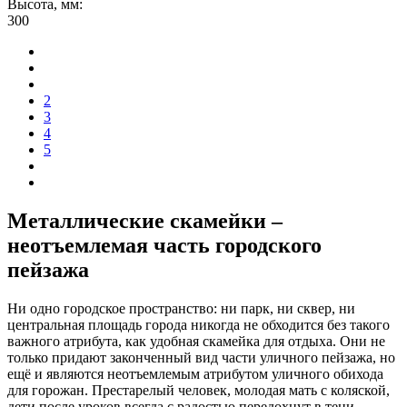
Высота, мм:
300
2
3
4
5
Металлические скамейки –
неотъемлемая часть городского
пейзажа
Ни одно городское пространство: ни парк, ни сквер, ни
центральная площадь города никогда не обходится без такого
важного атрибута, как удобная скамейка для отдыха. Они не
только придают законченный вид части уличного пейзажа, но
ещё и являются неотъемлемым атрибутом уличного обихода
для горожан. Престарелый человек, молодая мать с коляской,
дети после уроков всегда с радостью передохнут в тени