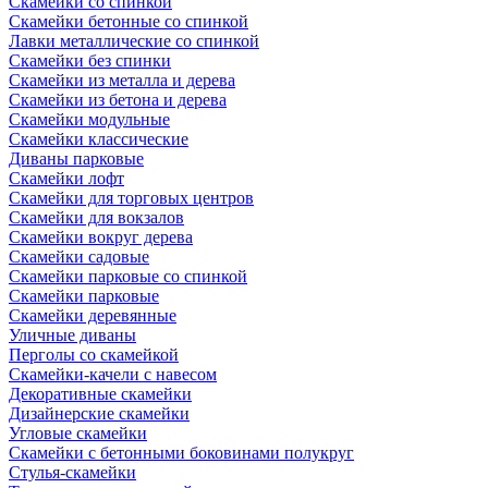
Скамейки со спинкой
Скамейки бетонные со спинкой
Лавки металлические со спинкой
Скамейки без спинки
Скамейки из металла и дерева
Скамейки из бетона и дерева
Скамейки модульные
Скамейки классические
Диваны парковые
Скамейки лофт
Скамейки для торговых центров
Скамейки для вокзалов
Скамейки вокруг дерева
Скамейки садовые
Скамейки парковые со спинкой
Скамейки парковые
Скамейки деревянные
Уличные диваны
Перголы со скамейкой
Скамейки-качели с навесом
Декоративные скамейки
Дизайнерские скамейки
Угловые скамейки
Скамейки с бетонными боковинами полукруг
Стулья-скамейки