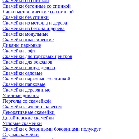
Скамейки со спинкой
Скамейки бетонные со спинкой
Лавки металлические со спинкой
Скамейки без спинки
Скамейки из металла и дерева
Скамейки из бетона и дерева
Скамейки модульные
Скамейки классические
Диваны парковые
Скамейки лофт
Скамейки для торговых центров
Скамейки для вокзалов
Скамейки вокруг дерева
Скамейки садовые
Скамейки парковые со спинкой
Скамейки парковые
Скамейки деревянные
Уличные диваны
Перголы со скамейкой
Скамейки-качели с навесом
Декоративные скамейки
Дизайнерские скамейки
Угловые скамейки
Скамейки с бетонными боковинами полукруг
Стулья-скамейки