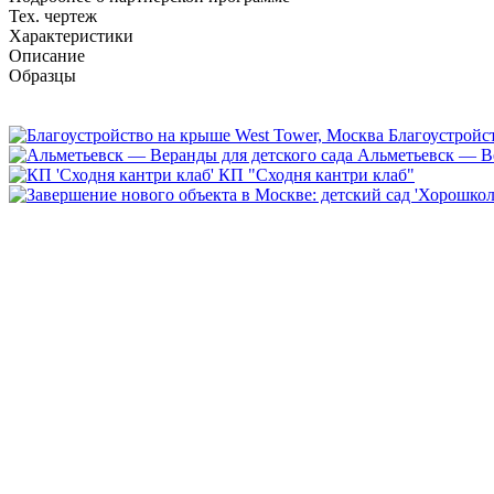
Тех. чертеж
Характеристики
Описание
Образцы
Благоустройс
Альметьевск — Ве
КП "Сходня кантри клаб"
Каталоги нашей продукции
1
2
3
4
Каталоги нашей продукции
Предложенный в каталоге ассортимент – это оригинальные мо
современное оборудование и только качественные материалы.
Скачать каталог