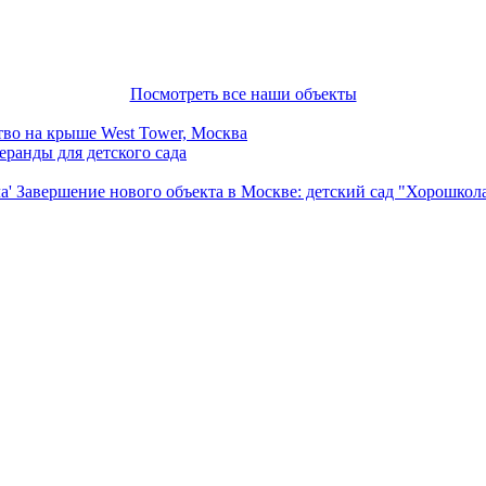
Посмотреть все наши объекты
тво на крыше West Tower, Москва
ранды для детского сада
Завершение нового объекта в Москве: детский сад "Хорошкол
дели, разработанные по уникальным проектам наших дизайнеров