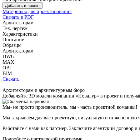
Добавить в проект
Материалы для проектирования
Скачать в PDF
Архитекторам
Тех. чертеж
Характеристики
Описание
Образцы
Архитекторам
DWG
MAX
OBJ
BIM
Скачать
Архитекторам и архитектурным бюро
Добавляйте
3D модели
компании «Новалур» в проект и получа
Мы- не просто производитель,
мы - часть проектной команды!
Мы закрываем для вас проектную, визуальную и инженерную ч
Работайте с нами как партнер. Заключите агентский договор и
Подробнее о партнерской программе