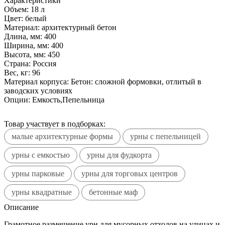
Характеристики
Объем:
18 л
Цвет:
белый
Материал:
архитектурный бетон
Длина, мм:
400
Ширина, мм:
400
Высота, мм:
450
Страна:
Россия
Вес, кг:
96
Материал корпуса:
Бетон: сложной формовки, отлитый в
заводских условиях
Опции:
Емкость,Пепельница
Товар участвует в подборках:
малые архитектурные формы
урны с пепельницей
урны с емкостью
урны для фудкорта
урны парковые
урны для торговых центров
урны квадратные
бетонные маф
Описание
Грамотное размещение урн для мусорных отходов на улицах и