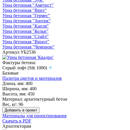
Урна бетонная "Аметист"
Урна бетонная "Врит"
Урна бетонная "Гермес"
Урна бетонная "Зонтик"
Урна бетонная "Капля"
Урна бетонная "Кельн"
Урна бетонная "Стайл"
Урна бетонная "Винот"
Урна бетонная "Чемпион"
Артикул
УБ2536
Фактуры бетона:
Серый лофт (Sth 1000)
Базовые
Палитра цветов и материалов
Длина, мм:
400
Ширина, мм:
400
Высота, мм:
450
Материал:
архитектурный бетон
Вес, кг:
96
Добавить в проект
Материалы для проектирования
Скачать в PDF
Архитекторам