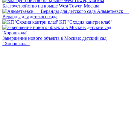
Благоустройство на крыше West Tower, Москва
Альметьевск —
Веранды для детского сада
КП "Сходня кантри клаб"
Завершение нового объекта в Москве: детский сад
"Хорошкола"
Каталоги нашей продукции
1
2
3
4
Каталоги нашей продукции
Предложенный в каталоге ассортимент – это оригинальные
модели, разработанные по уникальным проектам наших
дизайнеров. При их создании задействуются модные
тенденции, современное оборудование и только качественные
материалы.
Скачать каталог