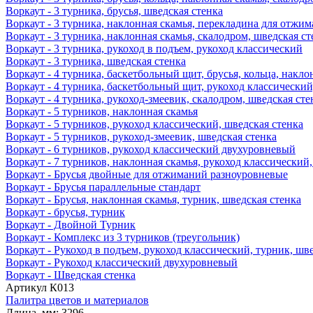
Воркаут - 3 турника, брусья, шведская стенка
Воркаут - 3 турника, наклонная скамья, перекладина для отжим
Воркаут - 3 турника, наклонная скамья, скалодром, шведская ст
Воркаут - 3 турника, рукоход в подъем, рукоход классический
Воркаут - 3 турника, шведская стенка
Воркаут - 4 турника, баскетбольный щит, брусья, кольца, накло
Воркаут - 4 турника, баскетбольный щит, рукоход классический
Воркаут - 4 турника, рукоход-змеевик, скалодром, шведская сте
Воркаут - 5 турников, наклонная скамья
Воркаут - 5 турников, рукоход классический, шведская стенка
Воркаут - 5 турников, рукоход-змеевик, шведская стенка
Воркаут - 6 турников, рукоход классический двухуровневый
Воркаут - 7 турников, наклонная скамья, рукоход классический
Воркаут - Брусья двойные для отжиманий разноуровневые
Воркаут - Брусья параллельные стандарт
Воркаут - Брусья, наклонная скамья, турник, шведская стенка
Воркаут - брусья, турник
Воркаут - Двойной Турник
Воркаут - Комплекс из 3 турников (треугольник)
Воркаут - Рукоход в подъем, рукоход классический, турник, шв
Воркаут - Рукоход классический двухуровневый
Воркаут - Шведская стенка
Артикул
К013
Палитра цветов и материалов
Длина, мм:
3296