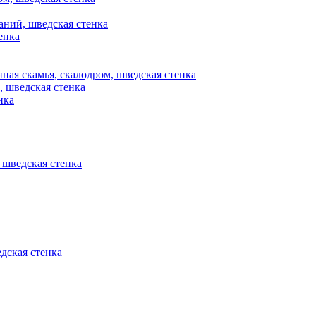
аний, шведская стенка
енка
нная скамья, скалодром, шведская стенка
, шведская стенка
нка
, шведская стенка
едская стенка