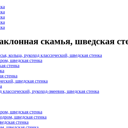
 наклонная скамья, шведская ст
сья, кольца, рукоход классический, шведская стенка
дром, шведская стенка
кая стенка
нка
ая стенка
ический, шведская стенка
а
од классический, рукоход-змеевик, шведская стенка
дром, шведская стенка
лодром, шведская стенка
шведская стенка
ром, шведская стенка