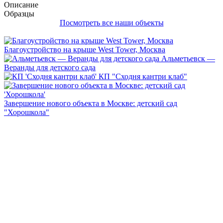
Описание
Образцы
Посмотреть все наши объекты
Благоустройство на крыше West Tower, Москва
Альметьевск —
Веранды для детского сада
КП "Сходня кантри клаб"
Завершение нового объекта в Москве: детский сад
"Хорошкола"
Каталоги нашей продукции
1
2
3
4
Каталоги нашей продукции
Предложенный в каталоге ассортимент – это оригинальные
модели, разработанные по уникальным проектам наших