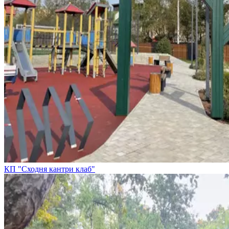
КП "Сходня кантри клаб"