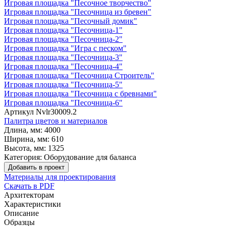
Игровая площадка "Песочное творчество"
Игровая площадка "Песочница из бревен"
Игровая площадка "Песочный домик"
Игровая площадка "Песочница-1"
Игровая площадка "Песочница-2"
Игровая площадка "Игра с песком"
Игровая площадка "Песочница-3"
Игровая площадка "Песочница-4"
Игровая площадка "Песочница Строитель"
Игровая площадка "Песочница-5"
Игровая площадка "Песочница с бревнами"
Игровая площадка "Песочница-6"
Артикул
Nvlr30009.2
Палитра цветов и материалов
Длина, мм:
4000
Ширина, мм:
610
Высота, мм:
1325
Категория:
Оборудование для баланса
Добавить в проект
Материалы для проектирования
Скачать в PDF
Архитекторам
Характеристики
Описание
Образцы